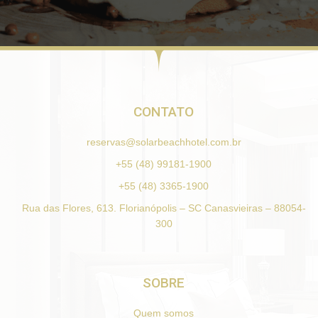
CONTATO
reservas@solarbeachhotel.com.br
+55 (48) 99181-1900
+55 (48) 3365-1900
Rua das Flores, 613. Florianópolis – SC Canasvieiras – 88054-
300
SOBRE
Quem somos