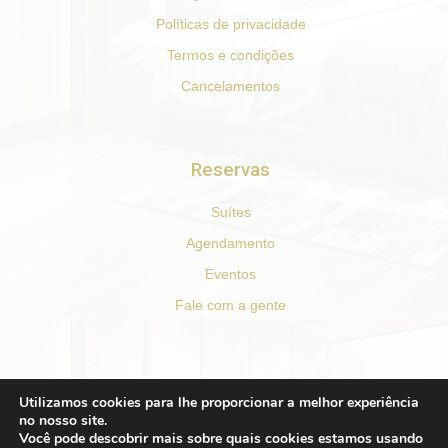
Políticas de privacidade
Termos e condições
Cancelamentos
Reservas
Suítes
Agendamento
Eventos
Fale com a gente
REDES SOCIAIS
Utilizamos cookies para lhe proporcionar a melhor experiência
no nosso site.
F
I
T
Y
Você pode descobrir mais sobre quais cookies estamos usando
a
n
r
o