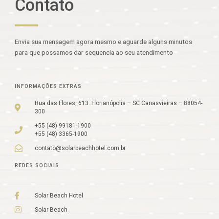
Contato
Ir
para
o
conteúdo
Envia sua mensagem agora mesmo e aguarde alguns minutos
para que possamos dar sequencia ao seu atendimento
INFORMAÇÕES EXTRAS
Rua das Flores, 613. Florianópolis – SC Canasvieiras – 88054-
300
+55 (48) 99181-1900
+55 (48) 3365-1900
contato@solarbeachhotel.com.br
REDES SOCIAIS
Solar Beach Hotel
Solar Beach