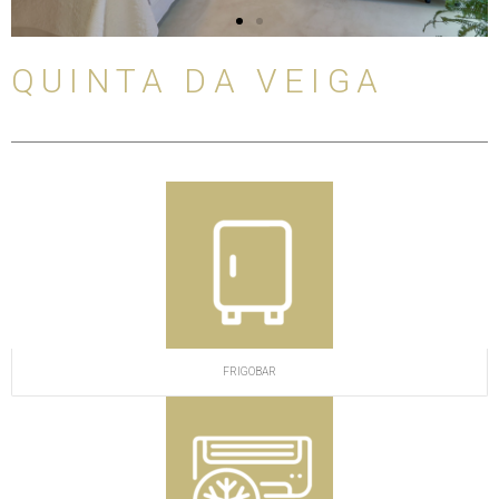
s
e
l
i
QUINTA DA VEIGA
d
e
FRIGOBAR