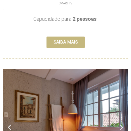
SMART TV
Capacidade para
2 pessoas
SAIBA MAIS
P
N