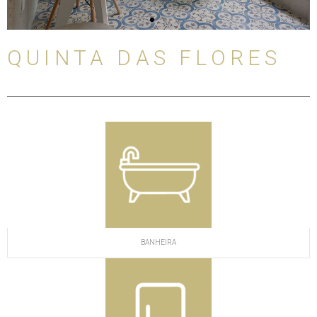
s
e
l
i
QUINTA DAS FLORES
d
e
BANHEIRA