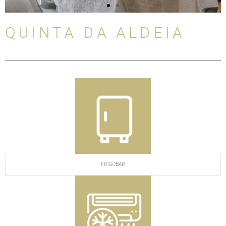
l
i
QUINTA DA ALDEIA
d
e
FRIGOBAR