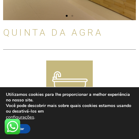
s
d
s
e
l
i
QUINTA DA AGRA
d
e
Utilizamos cookies para lhe proporcionar a melhor experiência
no nosso site.
Você pode descobrir mais sobre quais cookies estamos usando
ou desativá-los em
BANHEIRA
configurações
.
Aceitar