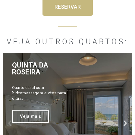
RESERVAR
VEJA OUTROS QUARTOS:
QUINTA DO
P
N
BONJARDIM
r
e