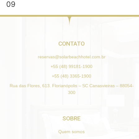
09
Ir
para
o
conteúdo
CONTATO
reservas@solarbeachhotel.com.br
+55 (48) 99181-1900
+55 (48) 3365-1900
Rua das Flores, 613. Florianópolis – SC Canasvieiras – 88054-
300
SOBRE
Quem somos