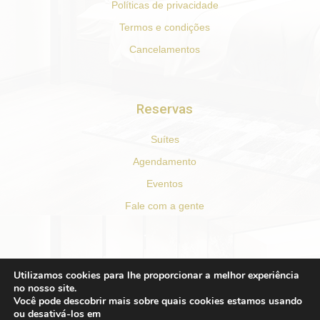
Políticas de privacidade
Termos e condições
Cancelamentos
Reservas
Suítes
Agendamento
Eventos
Fale com a gente
REDES SOCIAIS
Utilizamos cookies para lhe proporcionar a melhor experiência
no nosso site.
F
I
T
Y
Você pode descobrir mais sobre quais cookies estamos usando
a
n
r
o
ou desativá-los em
c
s
i
u